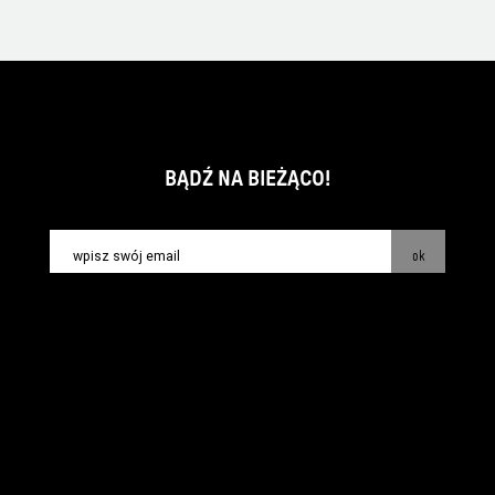
BĄDŹ NA BIEŻĄCO!
ok
kontakt:
info@piecsmakow.pl