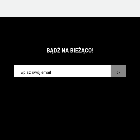
BĄDŹ NA BIEŻĄCO!
ok
kontakt:
info@piecsmakow.pl