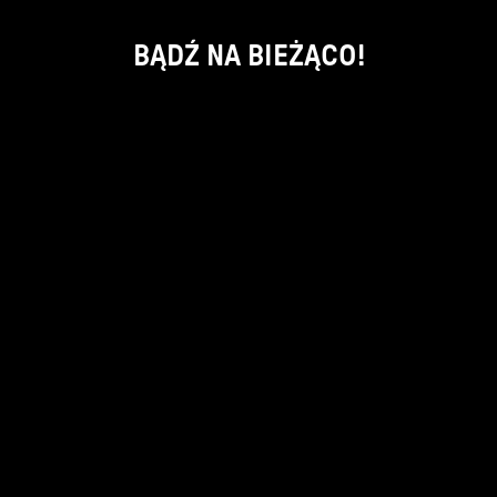
BĄDŹ NA BIEŻĄCO!
ok
kontakt:
info@piecsmakow.pl