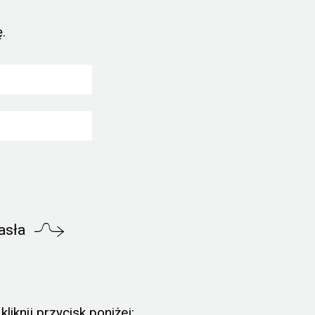
.
asła
liknij przycisk poniżej: