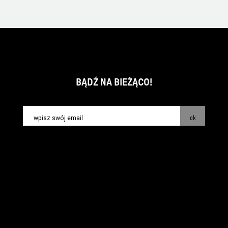
BĄDŹ NA BIEŻĄCO!
ok
kontakt:
info@piecsmakow.pl