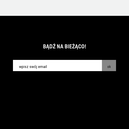
BĄDŹ NA BIEŻĄCO!
ok
kontakt:
info@piecsmakow.pl