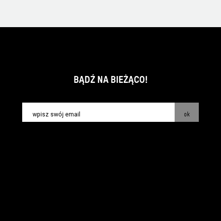
BĄDŹ NA BIEŻĄCO!
ok
kontakt:
info@piecsmakow.pl