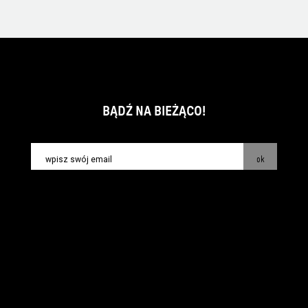
BĄDŹ NA BIEŻĄCO!
ok
kontakt:
info@piecsmakow.pl