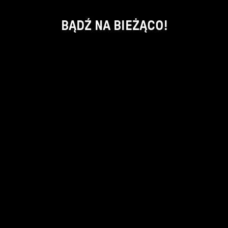
BĄDŹ NA BIEŻĄCO!
ok
kontakt:
info@piecsmakow.pl