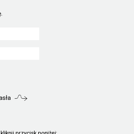
.
asła
liknij przycisk poniżej: