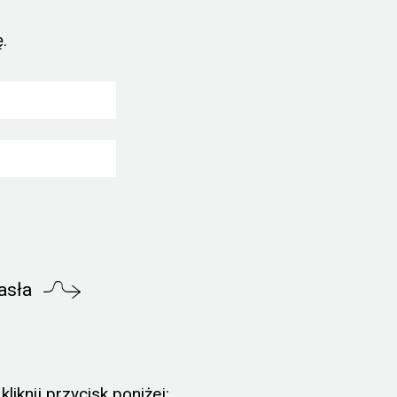
.
asła
liknij przycisk poniżej: