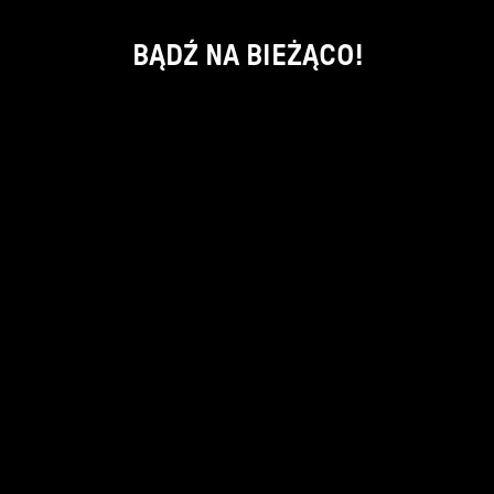
BĄDŹ NA BIEŻĄCO!
ok
kontakt:
info@piecsmakow.pl