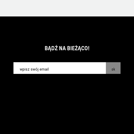
BĄDŹ NA BIEŻĄCO!
ok
kontakt:
info@piecsmakow.pl