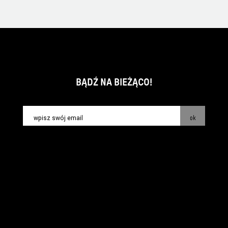
BĄDŹ NA BIEŻĄCO!
ok
kontakt:
info@piecsmakow.pl