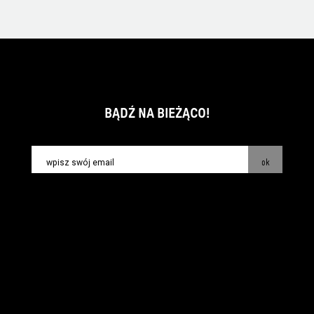
BĄDŹ NA BIEŻĄCO!
ok
kontakt:
info@piecsmakow.pl