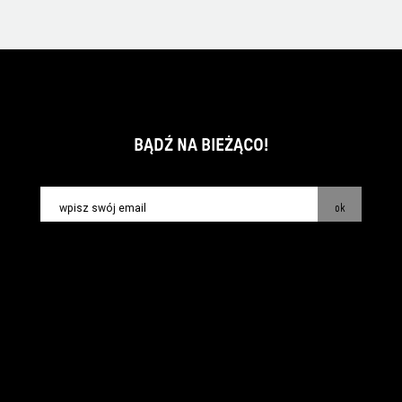
BĄDŹ NA BIEŻĄCO!
ok
kontakt:
info@piecsmakow.pl