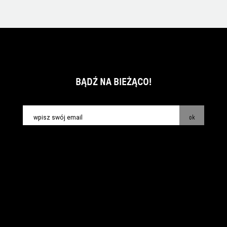
BĄDŹ NA BIEŻĄCO!
ok
kontakt:
info@piecsmakow.pl