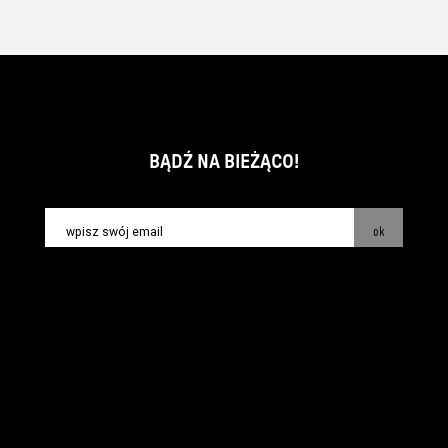
BĄDŹ NA BIEŻĄCO!
ok
kontakt:
info@piecsmakow.pl