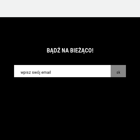
BĄDŹ NA BIEŻĄCO!
ok
kontakt:
info@piecsmakow.pl