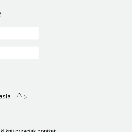
.
asła
liknij przycisk poniżej: