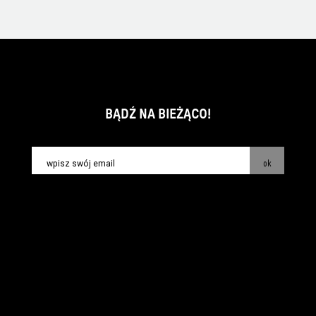
BĄDŹ NA BIEŻĄCO!
ok
kontakt:
info@piecsmakow.pl