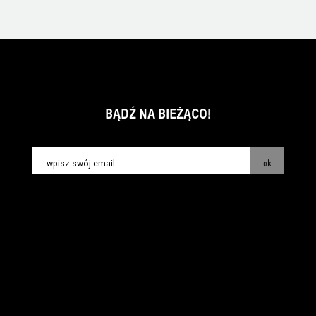
BĄDŹ NA BIEŻĄCO!
ok
kontakt:
info@piecsmakow.pl