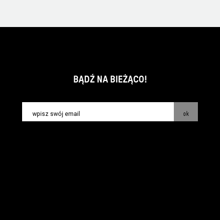
BĄDŹ NA BIEŻĄCO!
ok
kontakt:
info@piecsmakow.pl