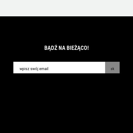
BĄDŹ NA BIEŻĄCO!
ok
kontakt:
info@piecsmakow.pl