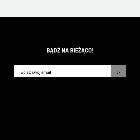
BĄDŹ NA BIEŻĄCO!
ok
kontakt:
info@piecsmakow.pl