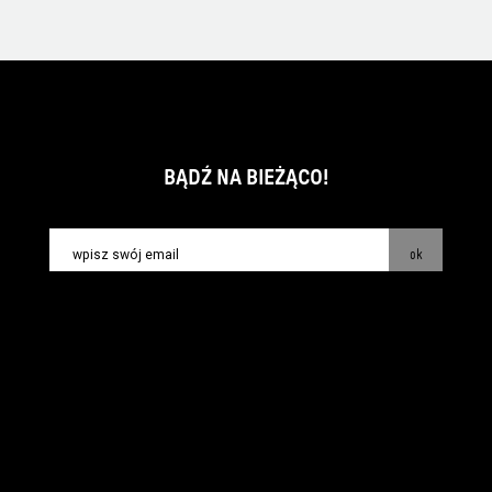
BĄDŹ NA BIEŻĄCO!
ok
kontakt:
info@piecsmakow.pl