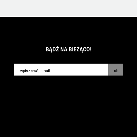
BĄDŹ NA BIEŻĄCO!
ok
kontakt:
info@piecsmakow.pl