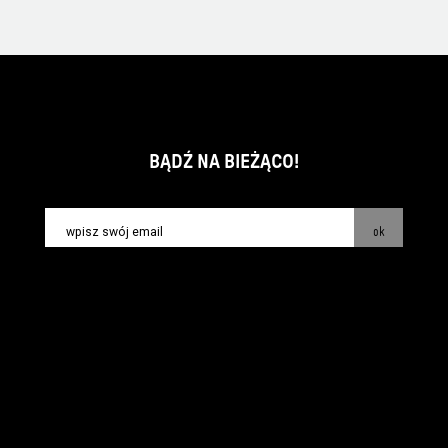
BĄDŹ NA BIEŻĄCO!
ok
kontakt:
info@piecsmakow.pl