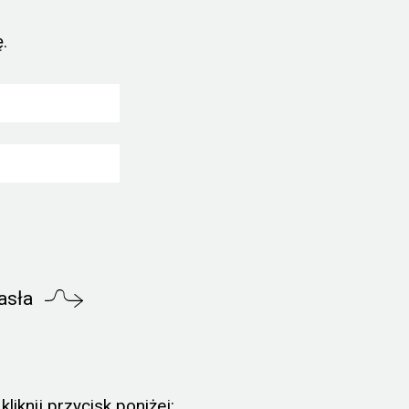
.
asła
liknij przycisk poniżej: