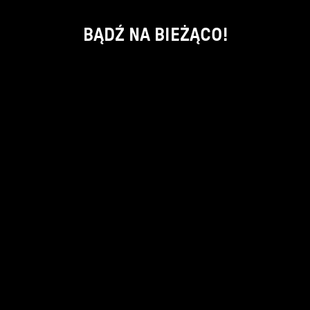
BĄDŹ NA BIEŻĄCO!
ok
kontakt:
info@piecsmakow.pl