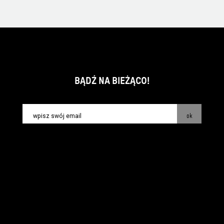
BĄDŹ NA BIEŻĄCO!
ok
kontakt:
info@piecsmakow.pl