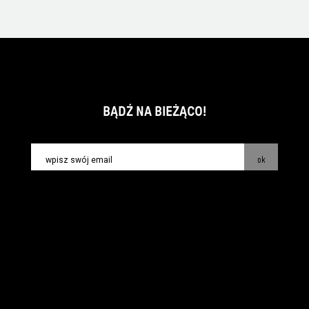
BĄDŹ NA BIEŻĄCO!
ok
kontakt:
info@piecsmakow.pl