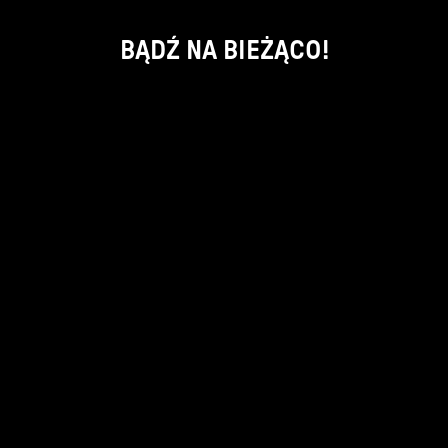
BĄDŹ NA BIEŻĄCO!
ok
kontakt:
info@piecsmakow.pl