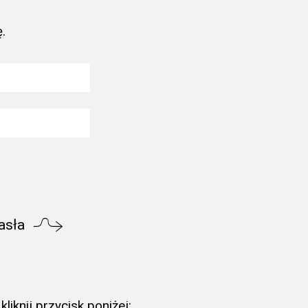
.
asła
liknij przycisk poniżej: