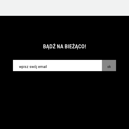
BĄDŹ NA BIEŻĄCO!
ok
kontakt:
info@piecsmakow.pl