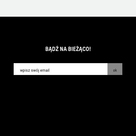
BĄDŹ NA BIEŻĄCO!
ok
kontakt:
info@piecsmakow.pl