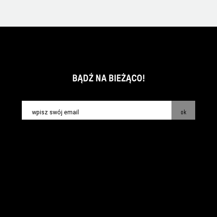
BĄDŹ NA BIEŻĄCO!
ok
kontakt:
info@piecsmakow.pl