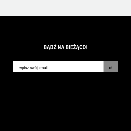
BĄDŹ NA BIEŻĄCO!
ok
kontakt:
info@piecsmakow.pl