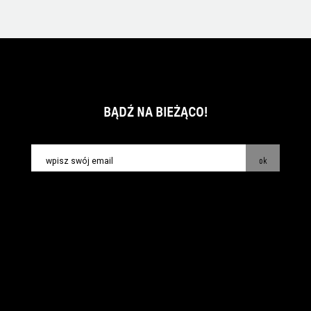
BĄDŹ NA BIEŻĄCO!
ok
kontakt:
info@piecsmakow.pl