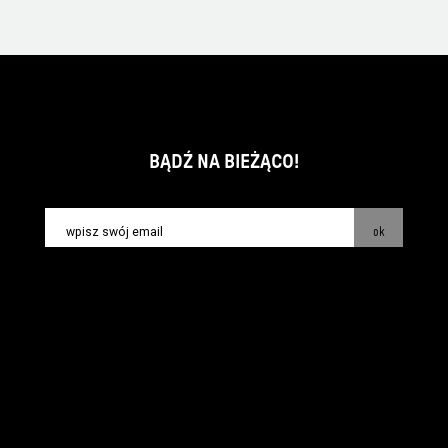
BĄDŹ NA BIEŻĄCO!
ok
kontakt:
info@piecsmakow.pl