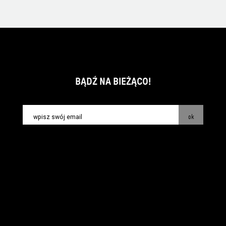
BĄDŹ NA BIEŻĄCO!
ok
kontakt:
info@piecsmakow.pl