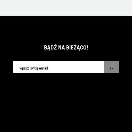
BĄDŹ NA BIEŻĄCO!
ok
kontakt:
info@piecsmakow.pl