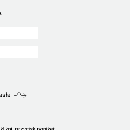
.
asła
liknij przycisk poniżej: