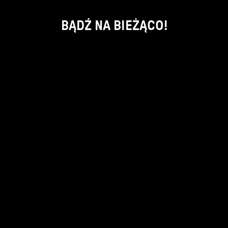
BĄDŹ NA BIEŻĄCO!
ok
kontakt:
info@piecsmakow.pl