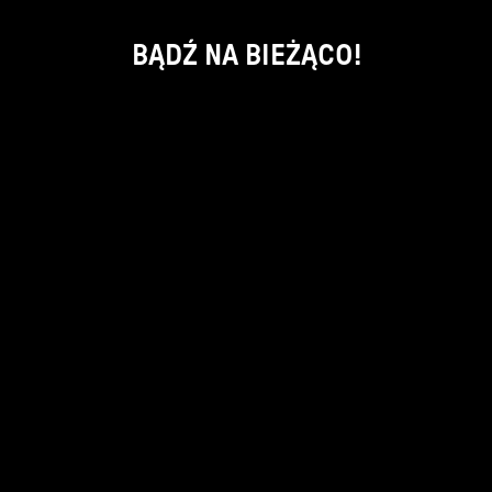
BĄDŹ NA BIEŻĄCO!
ok
kontakt:
info@piecsmakow.pl