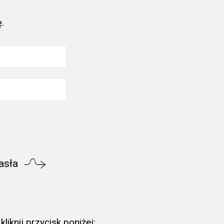
.
asła
liknij przycisk poniżej: