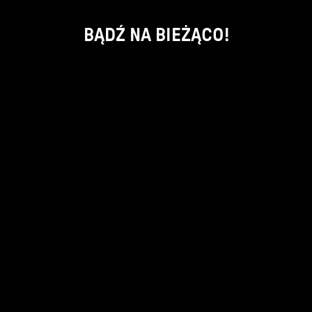
BĄDŹ NA BIEŻĄCO!
ok
kontakt:
info@piecsmakow.pl