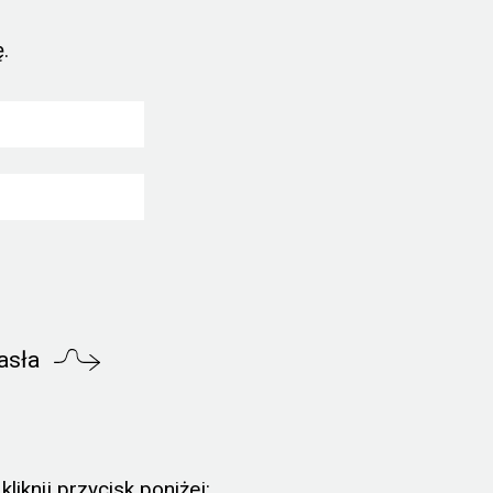
.
asła
liknij przycisk poniżej: