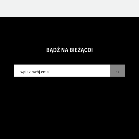
BĄDŹ NA BIEŻĄCO!
ok
kontakt:
info@piecsmakow.pl