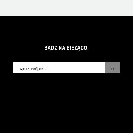
BĄDŹ NA BIEŻĄCO!
ok
kontakt:
info@piecsmakow.pl