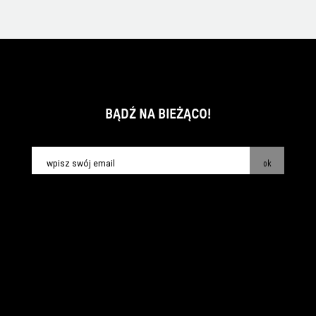
BĄDŹ NA BIEŻĄCO!
ok
kontakt:
info@piecsmakow.pl