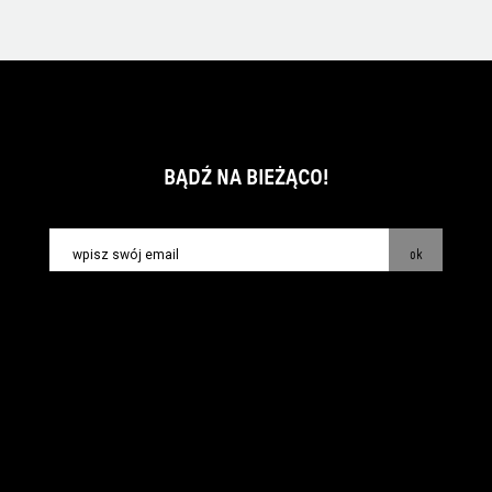
BĄDŹ NA BIEŻĄCO!
ok
kontakt:
info@piecsmakow.pl