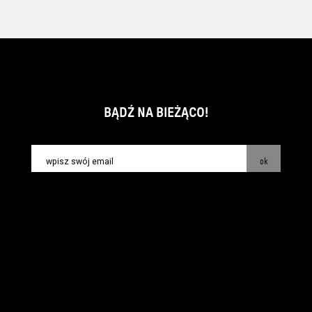
BĄDŹ NA BIEŻĄCO!
ok
kontakt:
info@piecsmakow.pl