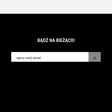
BĄDŹ NA BIEŻĄCO!
ok
kontakt:
info@piecsmakow.pl