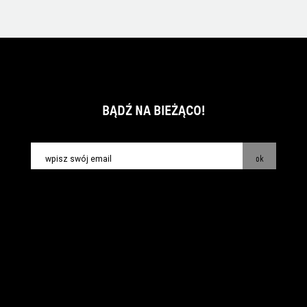
BĄDŹ NA BIEŻĄCO!
ok
kontakt:
info@piecsmakow.pl