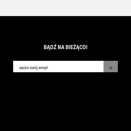
BĄDŹ NA BIEŻĄCO!
ok
kontakt:
info@piecsmakow.pl