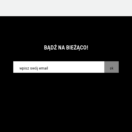
BĄDŹ NA BIEŻĄCO!
ok
kontakt:
info@piecsmakow.pl