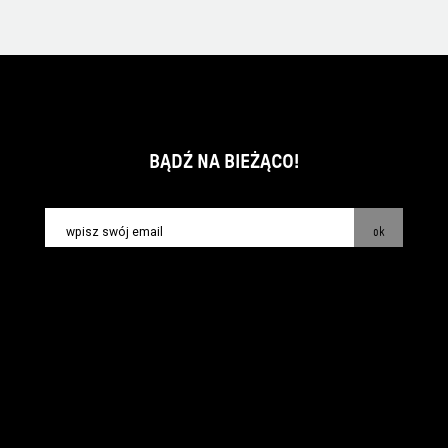
BĄDŹ NA BIEŻĄCO!
ok
kontakt:
info@piecsmakow.pl